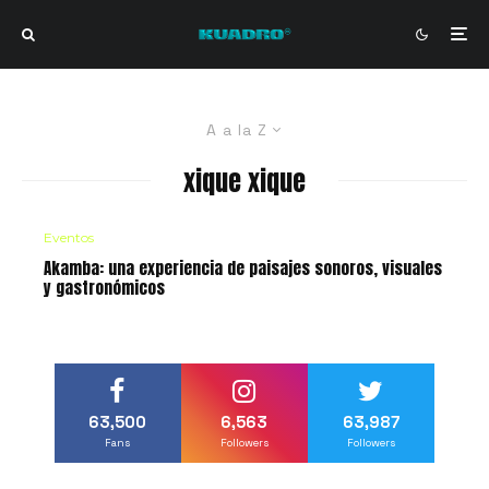
A a la Z
xique xique
Eventos
Akamba: una experiencia de paisajes sonoros, visuales
y gastronómicos
63,500
6,563
63,987
Fans
Followers
Followers