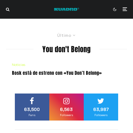
Último
You don't Belong
Noticias
Rosk está de estreno con «You Don’t Belong»
63,500
6,563
63,987
Fans
Followers
Followers