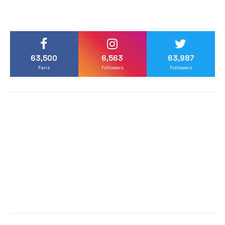
63,500
6,563
63,987
Fans
Followers
Followers