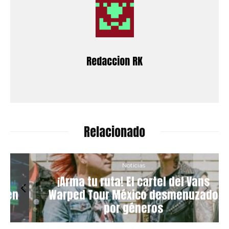
Redaccion RK
Relacionado
Noticias
¡Arma tu ruta! El cartel del Vans
n
Warped Tour México desmenuzado
por géneros