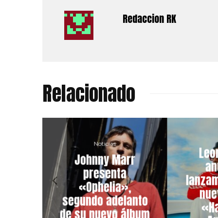
Redaccion RK
Relacionado
Noticias
Leo
Johnny Marr
an
presenta
lanzam
«Ophelia»,
nue
segundo adelanto
«H
de su nuevo álbum