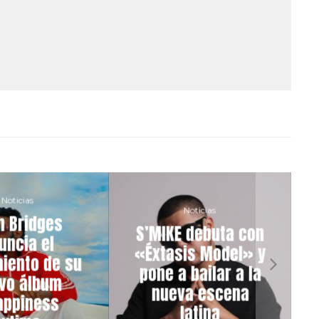
Noticias
Noticias
n Bridges
S’MIKE debuta con
uncia el
«Éxtasis Model» y
iento de su
pone a bailar a la
vo álbum
nueva escena
appiness
latina