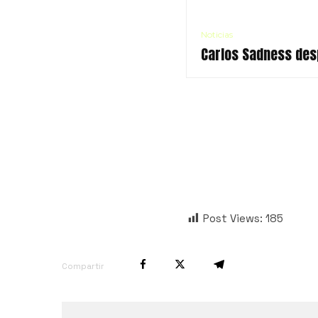
Noticias
Carlos Sadness des
Post Views:
185
Compartir