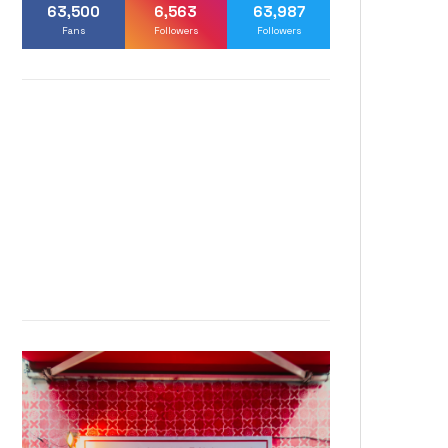
63,500
6,563
63,987
Fans
Followers
Followers