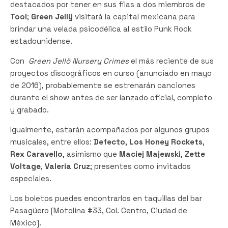
destacados por tener en sus filas a dos miembros de
Tool
;
Green Jellÿ
visitará la capital mexicana para
brindar una velada psicodélica al estilo Punk Rock
estadounidense.
Con
Green Jellö Nursery Crimes
el más reciente de sus
proyectos discográficos en curso (anunciado en mayo
de 2016), probablemente se estrenarán canciones
durante el show antes de ser lanzado oficial, completo
y grabado.
Igualmente, estarán acompañados por algunos grupos
musicales, entre ellos:
Defecto
,
Los Honey Rockets
,
Rex Caravello
, asimismo que
Maciej Majewski
,
Zette
Voltage
,
Valeria Cruz
; presentes como invitados
especiales.
Los boletos puedes encontrarlos en taquillas del bar
Pasagüero [Motolina #33, Col. Centro, Ciudad de
México].