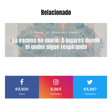
Relacionado
Artículos
¿Y... dónde está la escena?
La escena no murió: 5 lugares donde
el under sigue respirando
63,500
6,563
63,987
Fans
Followers
Followers