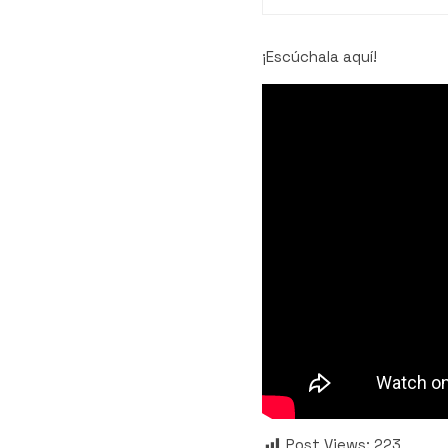
¡Escúchala aquí!
Post Views:
223