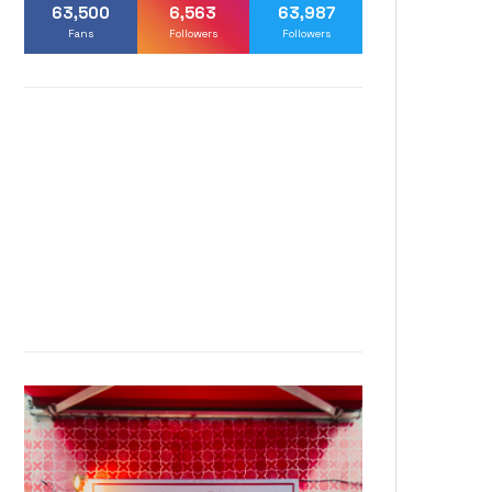
63,500
6,563
63,987
Fans
Followers
Followers