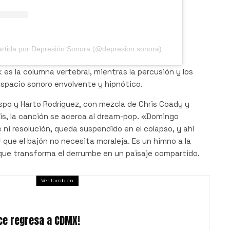
rtida por Depresión Sonora (@depresion.sonora)
 es la columna vertebral, mientras la percusión y los
espacio sonoro envolvente y hipnótico.
spo y Harto Rodríguez, con mezcla de Chris Coady y
is, la canción se acerca al dream-pop. «Domingo
 ni resolución, queda suspendido en el colapso, y ahí
 que el bajón no necesita moraleja. Es un himno a la
 que transforma el derrumbe en un paisaje compartido.
Ver también
ce regresa a CDMX!