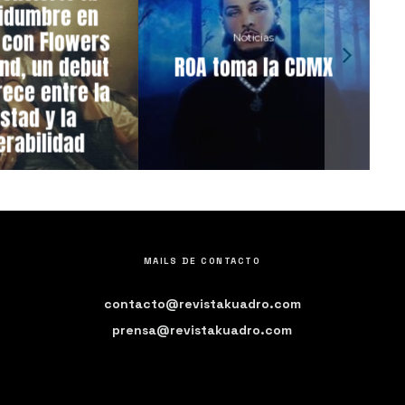
tidumbre en
 con Flowers
Noticias
End, un debut
ROA toma la CDMX
rece entre la
stad y la
erabilidad
MAILS DE CONTACTO
contacto@revistakuadro.com
prensa@revistakuadro.com