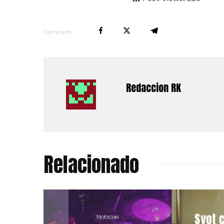
Compartir
Redaccion RK
Relacionado
Syot c
Noticias