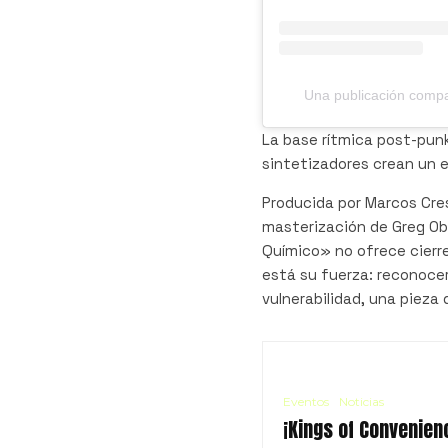
Una publicación compa
La base rítmica post-punk
sintetizadores crean un 
Producida por Marcos Cre
masterización de Greg Ob
Químico» no ofrece cierre
está su fuerza: reconocer
vulnerabilidad, una pieza
Eventos
Noticias
¡Kings of Convenien