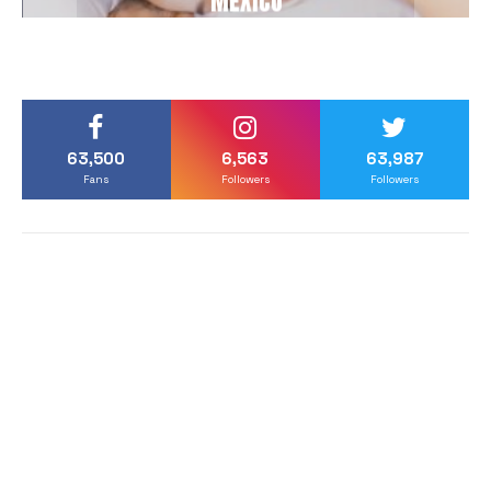
MÉXICO
63,500
6,563
63,987
Fans
Followers
Followers