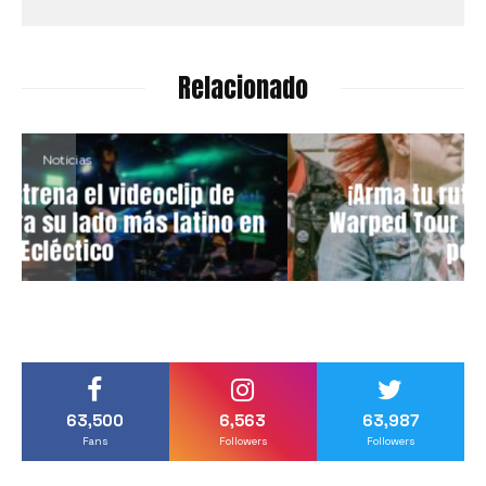
Relacionado
Noticias
¡Arma tu ruta! El cartel del Vans
n
Warped Tour México desmenuzado
por géneros
63,500
6,563
63,987
Fans
Followers
Followers