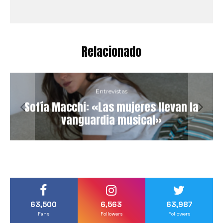
Relacionado
Entrevistas
Sofía Macchi: «Las mujeres llevan la
vanguardia musical»
63,500
6,563
63,987
Fans
Followers
Followers