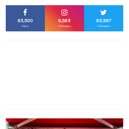
63,500
6,563
63,987
Fans
Followers
Followers