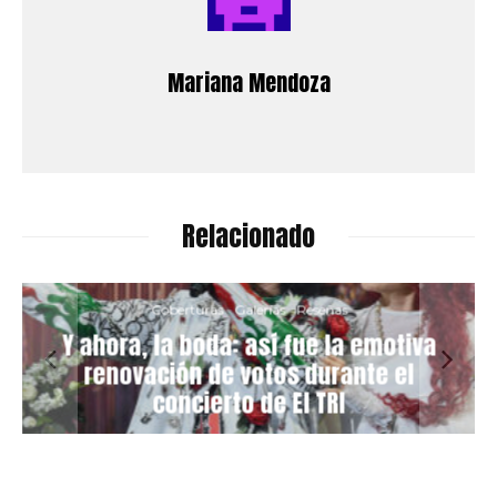
Mariana Mendoza
Relacionado
Coberturas
Galerías
Reseñas
Y ahora, la boda: así fue la emotiva
renovación de votos durante el
concierto de El TRI