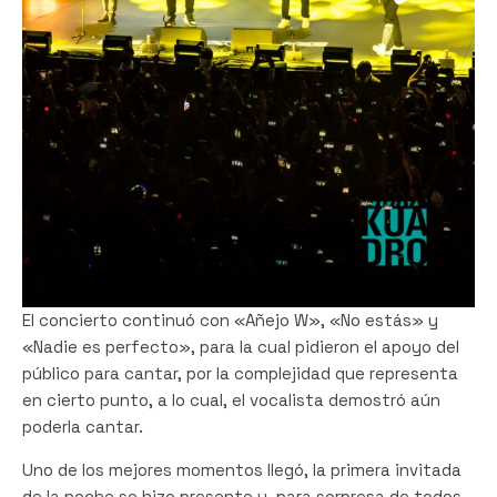
El concierto continuó con «Añejo W», «No estás» y
«Nadie es perfecto», para la cual pidieron el apoyo del
público para cantar, por la complejidad que representa
en cierto punto, a lo cual, el vocalista demostró aún
poderla cantar.
Uno de los mejores momentos llegó, la primera invitada
de la noche se hizo presente y, para sorpresa de todos,