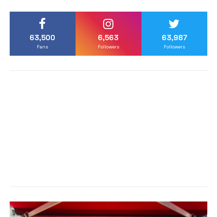
63,500
6,563
63,987
Fans
Followers
Followers