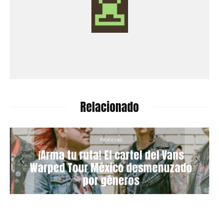
Relacionado
Noticias
¡Arma tu ruta! El cartel del Vans
Warped Tour México desmenuzado
por géneros