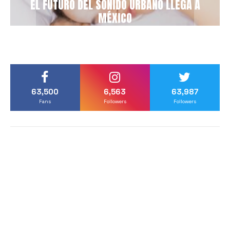
EL FUTURO DEL SONIDO URBANO LLEGA A
MÉXICO
63,500
6,563
63,987
Fans
Followers
Followers