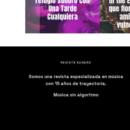
refugio sonoro con
in the 
 EL
Una Tarde
que flo
ONIDO
Cualquiera
ami
GA A
vuln
REVISTA KUADRO
Somos una revista especializada en música
con 15 años de trayectoria.
Música sin algoritmo