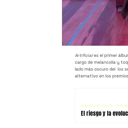
Artificial
es el primer álb
cargo de melancolía y to
lado más oscuro del los s
alternativo en los premi
Coberturas
Discos
Noticia
El riesgo y la evol