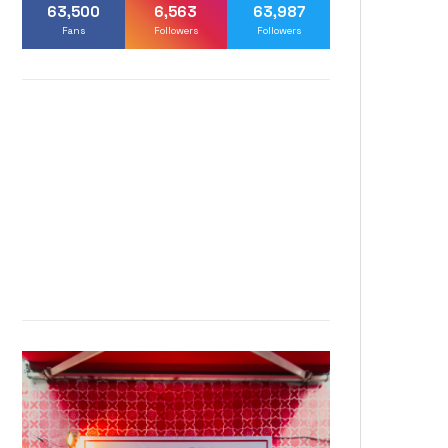
63,500
6,563
63,987
Fans
Followers
Followers