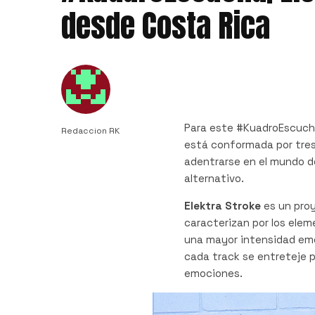
desde Costa Rica
Para este #KuadroEscuch
Redaccion RK
está conformada por tres
adentrarse en el mundo de
alternativo.
Elektra Stroke
es un pro
caracterizan por los elem
una mayor intensidad emo
cada track se entreteje 
emociones.