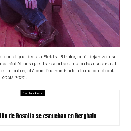
um con el que debuta
Elektra Stroke
, en él dejan ver ese
ques sintéticos que transportan a quien las escucha al
entimientos, el álbum fue nominado a lo mejor del rock
os ACAM 2020.
Ver también
s
ución de Rosalía se escuchan en Berghain