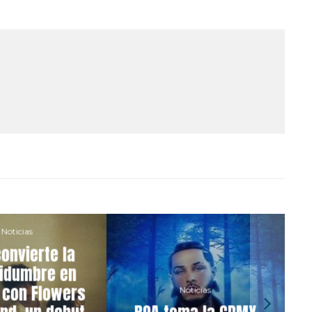
Noticias
onvierte la
tidumbre en
 con Flowers
Noticias