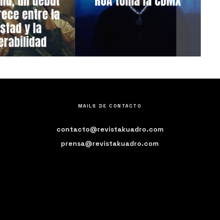
End, un debut
ROA toma la CDMX
rece entre la
stad y la
erabilidad
MAILS DE CONTACTO
contacto@revistakuadro.com
prensa@revistakuadro.com