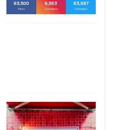
63,500
6,563
63,987
Fans
Followers
Followers