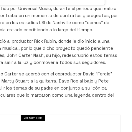
ido por Universal Music, durante el periodo que realizó
contraba en un momento de contratos y proyectos, por
tro en los estudios LSI de Nashville como “demos” de
ía estado escribiendo a lo largo del tiempo.
ó al productor Rick Rubin, donde le dio inicio a una
a musical, por lo que dicho proyecto quedó pendiente
s, John Carter Nash, su hijo, redescrubrió estos temas
ra salir a la luz y conmover a todos sus seguidores.
to Carter se acercó con el coproductor David “Fergie”
arty Stuart a la guitarra, Dave Roe al bajo y Pete
ulir los temas de su padre en conjunto a su icónica
iculares que lo marcaron como una leyenda dentro del
Ver también