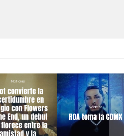
Noticias
onvierte la
tidumbre en
 con Flowers
Noticias
End, un debut
ROA toma la CDMX
rece entre la
stad y la