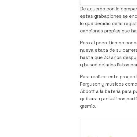
De acuerdo con lo compart
estas grabaciones se en
lo que decidió dejar regis
canciones propias que hab
Pero al poco tiempo conoci
nueva etapa de su carrer
hasta que 30 años despué
y buscó dejarlos listos pa
Para realizar este proyec
Ferguson y músicos como M
Abbott a la batería para p
guitarra y acústicos part
gremio.