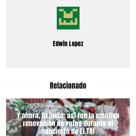
Edwin Lopez
Relacionado
Coberturas
Galerías
Reseñas
Y ahora, la boda: así fue la emotiva
renovación de votos durante el
concierto de El TRI