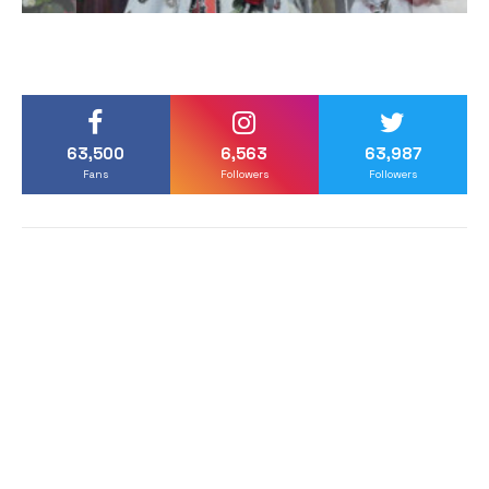
63,500
6,563
63,987
Fans
Followers
Followers