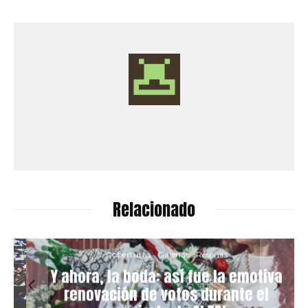
Relacionado
Coberturas
Galerías
Reseñas
Y ahora, la boda: así fue la emotiva
renovación de votos durante el