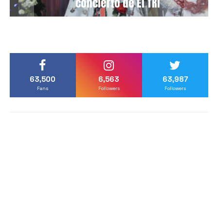
concierto de El TRI
63,500
6,563
63,987
Fans
Followers
Followers