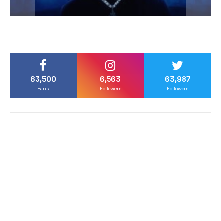
63,500
6,563
63,987
Fans
Followers
Followers