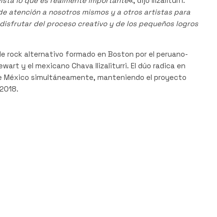
ista lo que es realmente importante
«, dijo Ilizaliturri.
e atención a nosotros mismos y a otros artistas para
disfrutar del proceso creativo y de los pequeños logros
de rock alternativo formado en Boston por el peruano-
art y el mexicano Chava Ilizaliturri. El dúo radica en
de México simultáneamente, manteniendo el proyecto
 2018.