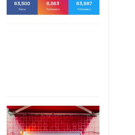
63,500
6,563
63,987
Fans
Followers
Followers