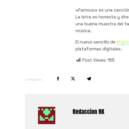
«Famous» es una canción
La letra es honesta y dir
una buena muestra del ta
música.
El nuevo sencillo de
Migra
plataformas digitales.
Post Views:
155
Compartir
Redaccion RK