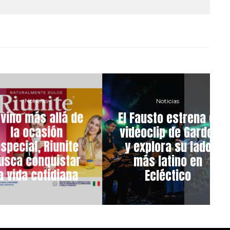
Noticias
Noticias
 más allá de
El Fausto estrena el
 ocasión
videoclip de Gardel
al, Riunite
y explora su lado
 conquistar
más latino en
da cotidiana
Ecléctico