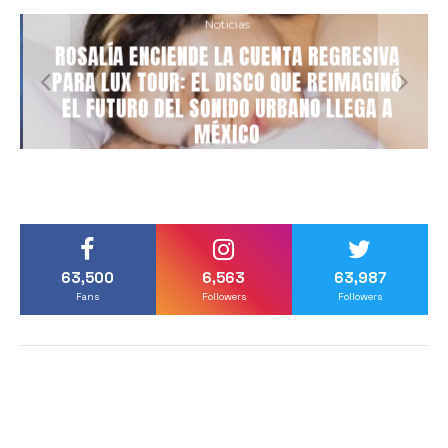
Noticias
ROSALÍA ENCIENDE LA CUENTA REGRESIVA
PARA LUX TOUR: EL DISCO QUE REIMAGINÓ
EL FUTURO DEL SONIDO URBANO LLEGA A
MÉXICO
63,500
6,563
63,987
Fans
Followers
Followers