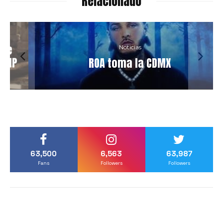
Relacionado
Noticias
P
ROA toma la CDMX
63,500
6,563
63,987
Fans
Followers
Followers