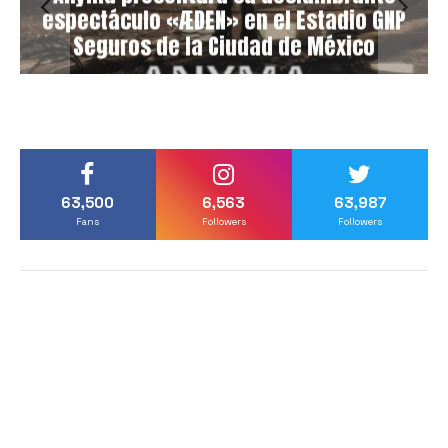
espectáculo «ÆDEN» en el Estadio GNP
Seguros de la Ciudad de México
63,500
6,563
63,987
Fans
Followers
Followers