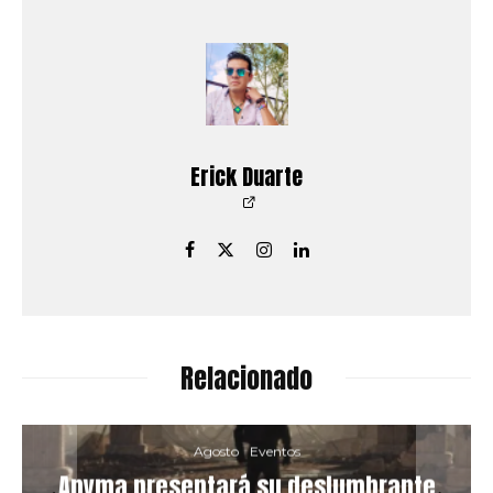
Erick Duarte
Relacionado
Agosto
Eventos
Anyma presentará su deslumbrante