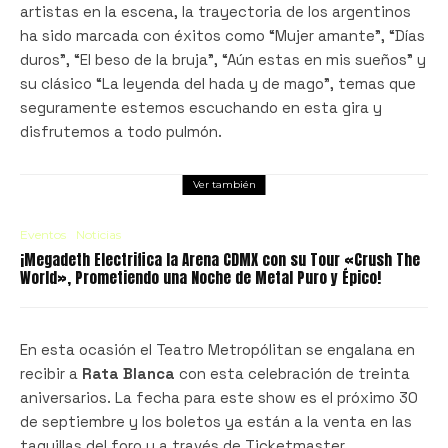
artistas en la escena, la trayectoria de los argentinos
ha sido marcada con éxitos como “Mujer amante”, “Días
duros”, “El beso de la bruja”, “Aún estas en mis sueños” y
su clásico “La leyenda del hada y de mago”, temas que
seguramente estemos escuchando en esta gira y
disfrutemos a todo pulmón.
Ver también
Eventos
Noticias
¡Megadeth Electrifica la Arena CDMX con su Tour «Crush The
World», Prometiendo una Noche de Metal Puro y Épico!
En esta ocasión el Teatro Metropólitan se engalana en
recibir a
Rata Blanca
con esta celebración de treinta
aniversarios. La fecha para este show es el próximo 30
de septiembre y los boletos ya están a la venta en las
taquillas del foro y a través de Ticketmaster.