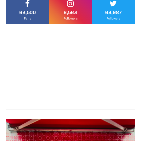
63,500
6,563
63,987
Fans
Followers
Followers