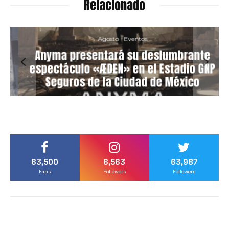
Relacionado
Agosto
Eventos
Anyma presentará su deslumbrante
espectáculo «ÆDEN» en el Estadio GNP
Seguros de la Ciudad de México
63,500
6,563
63,987
Fans
Followers
Followers