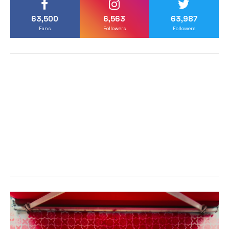
63,500
6,563
63,987
Fans
Followers
Followers