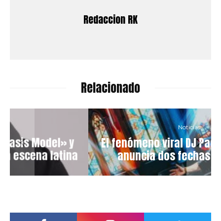
Redaccion RK
Relacionado
Noticias
y
El fenómeno viral DJ Padre Guilherme
na
anuncia dos fechas en México