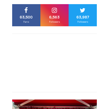
63,500
6,563
63,987
Fans
Followers
Followers