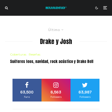
Último
Drake y Josh
Coberturas
Reseñas
Suéteres feos, navidad, rock acústico y Drake Bell
63,500
6,563
63,987
Fans
Followers
Followers