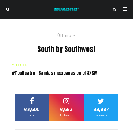
Último
South by Southwest
Artículos
#TopKuatro | Bandas mexicanas en el SXSW
63,500
6,563
63,987
Fans
Followers
Followers