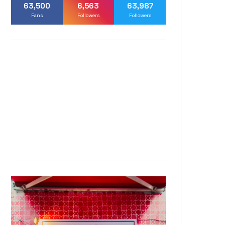
63,500
6,563
63,987
Fans
Followers
Followers