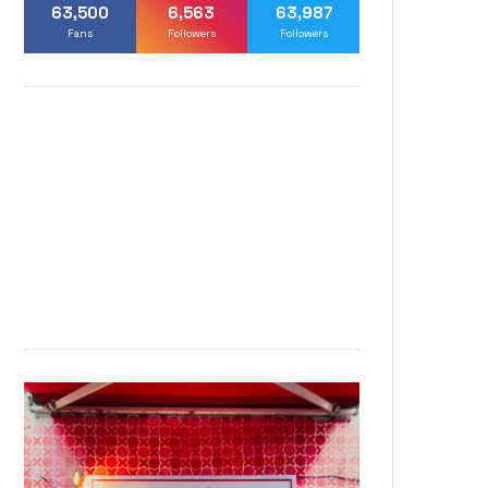
63,500
6,563
63,987
Fans
Followers
Followers