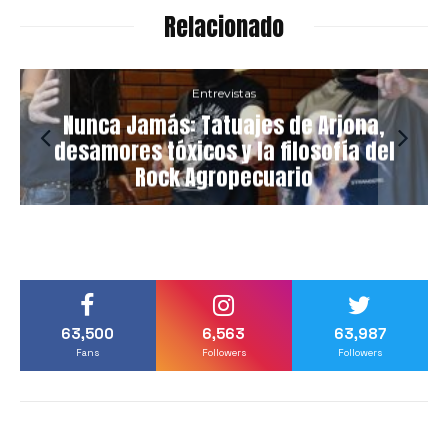
Relacionado
Entrevistas
Nunca Jamás: Tatuajes de Arjona,
desamores tóxicos y la filosofía del
Rock Agropecuario
63,500
6,563
63,987
Fans
Followers
Followers