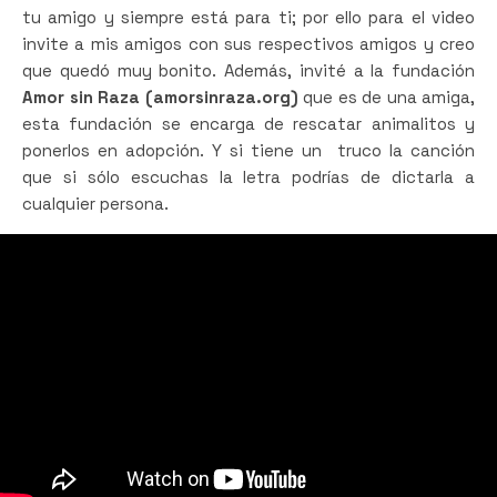
tu amigo y siempre está para ti; por ello para el video
invite a mis amigos con sus respectivos amigos y creo
que quedó muy bonito. Además, invité a la fundación
Amor sin Raza (amorsinraza.org)
que es de una amiga,
esta fundación se encarga de rescatar animalitos y
ponerlos en adopción. Y si tiene un truco la canción
que si sólo escuchas la letra podrías de dictarla a
cualquier persona.