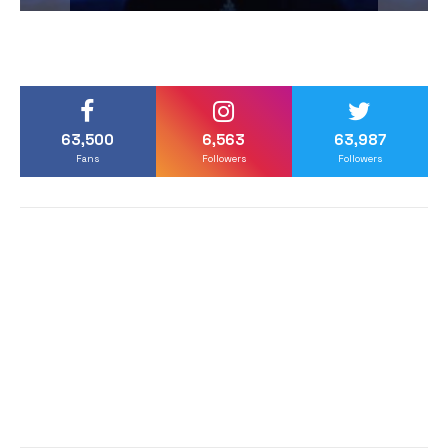
63,500
6,563
63,987
Fans
Followers
Followers