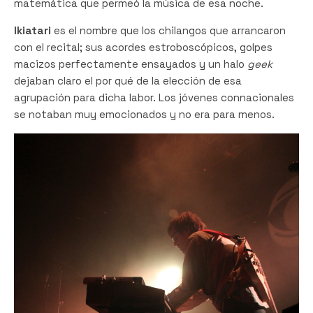
matemática que permeó la música de esa noche.
Ikiatari
es el nombre que los chilangos que arrancaron
con el recital; sus acordes estroboscópicos, golpes
macizos perfectamente ensayados y un halo
geek
dejaban claro el por qué de la elección de esa
agrupación para dicha labor. Los jóvenes connacionales
se notaban muy emocionados y no era para menos.