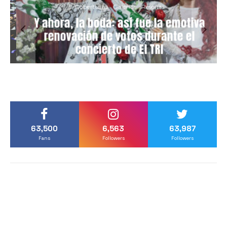
Coberturas
Galerías
Reseñas
Y ahora, la boda: así fue la emotiva
renovación de votos durante el
concierto de El TRI
63,500
6,563
63,987
Fans
Followers
Followers