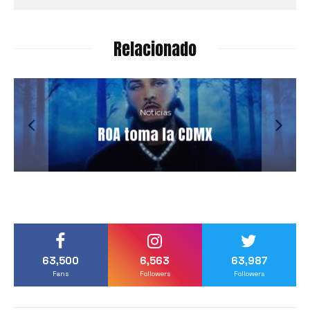
Relacionado
Noticias
ROA toma la CDMX
63,500
6,563
63,987
Fans
Followers
Followers