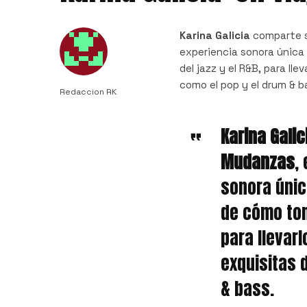
Karina Galicia
comparte 
experiencia sonora única
del jazz y el R&B, para ll
como el pop y el drum & b
Redaccion RK
Karina Galic
Mudanzas
,
sonora únic
de cómo toma
para llevarl
exquisitas 
& bass.