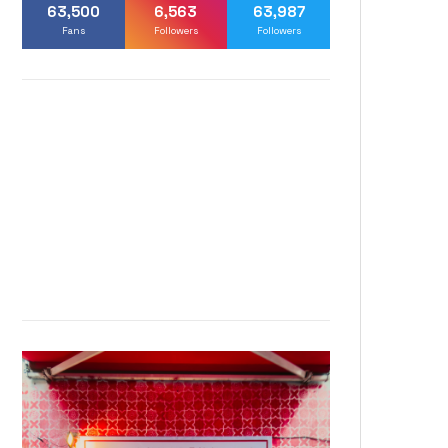
63,500
6,563
63,987
Fans
Followers
Followers