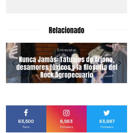
Relacionado
Entrevistas
Nunca Jamás: Tatuajes de Arjona,
desamores tóxicos y la filosofía del
Rock Agropecuario
63,500
6,563
63,987
Fans
Followers
Followers