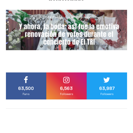
Coberturas
Galerías
Reseñas
Y ahora, la boda: así fue la emotiva
renovación de votos durante el
concierto de El TRI
63,500
6,563
63,987
Fans
Followers
Followers