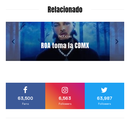
Relacionado
Noticias
ROA toma la CDMX
63,500
6,563
63,987
Fans
Followers
Followers