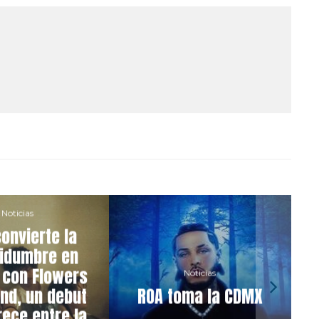
Noticias
onvierte la
tidumbre en
 con Flowers
Noticias
End, un debut
ROA toma la CDMX
rece entre la