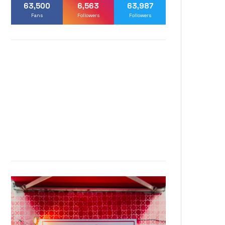
63,500
6,563
63,987
Fans
Followers
Followers