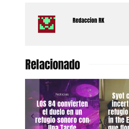
Redaccion RK
Relacionado
NDE LA
Syot c
Noticias
ESIVA
LOS 84 convierten
incer
R: EL
el duelo en un
refugio
E
refugio sonoro con
in the 
 EL
Una Tarde
que flo