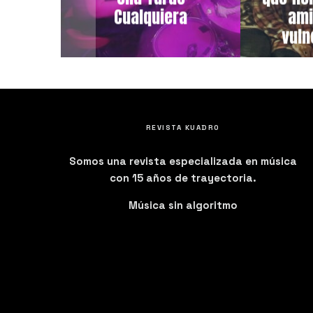
ONIDO
Cualquiera
ami
GA A
vuln
REVISTA KUADRO
Somos una revista especializada en música
con 15 años de trayectoria.
Música sin algoritmo