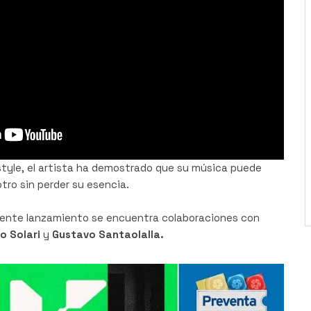
estyle, el artista ha demostrado que su música puede
tro sin perder su esencia.
ciente lanzamiento se encuentra colaboraciones con
io Solari
y
Gustavo Santaolalla.