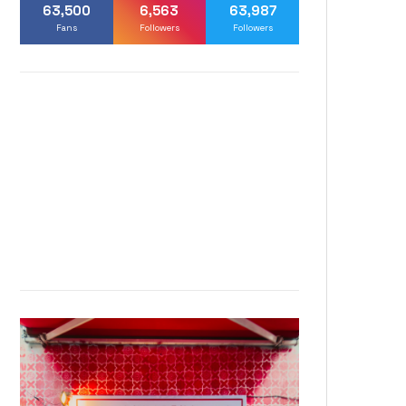
63,500
6,563
63,987
Fans
Followers
Followers