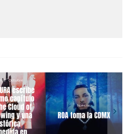
tos
Octubre
URA escribe
imo capítulo
he Cloud of
Noticias
wing y una
ROA toma la CDMX
stórica
pedida en