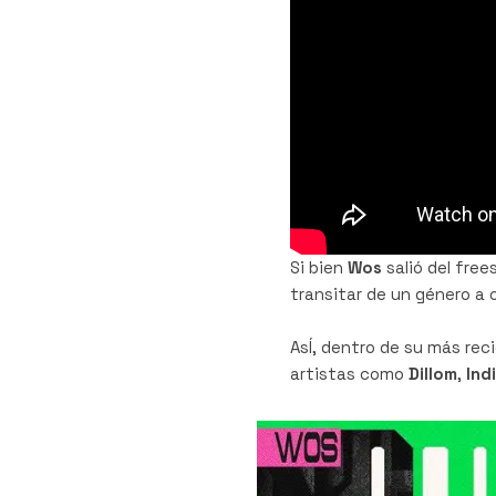
Si bien
Wos
salió del fre
transitar de un género a o
AsÍ, dentro de su más re
artistas como
Dillom
,
Ind