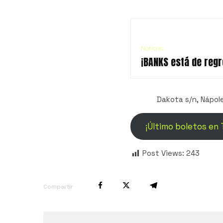
Noticias
¡BANKS está de regr
Dakota s/n, Nápol
¡Último boletos en
Post Views:
243
Compartir