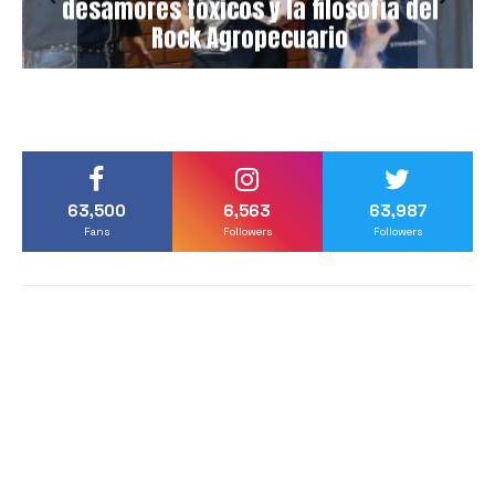
desamores tóxicos y la filosofía del
Rock Agropecuario
63,500
6,563
63,987
Fans
Followers
Followers