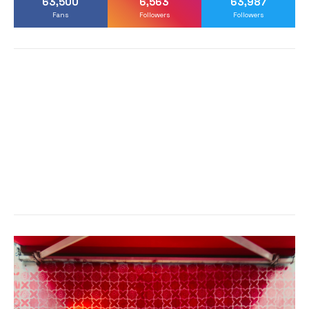
63,500
6,563
63,987
Fans
Followers
Followers