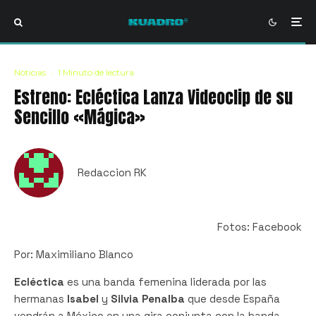
Noticias
·
1 Minuto de lectura
Estreno: Ecléctica Lanza Videoclip de su
Sencillo «Mágica»
Redaccion RK
Fotos: Facebook
Por: Maximiliano Blanco
Ecléctica
es una banda femenina liderada por las
hermanas
Isabel
y
Silvia Penalba
que desde España
vendrán a México en una gira conjunta con la banda