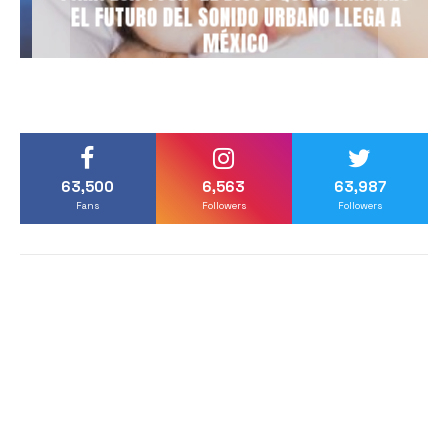
EL FUTURO DEL SONIDO URBANO LLEGA A
MÉXICO
63,500
6,563
63,987
Fans
Followers
Followers