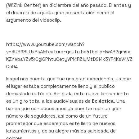
(WiZink Center) en diciembre del año pasado. El antes y
el durante de aquella gran presentación serán el
argumento del videoclip.
https://www.youtube.com/watch?
v=3UB98LUxPsA&feature=youtu.be&fbclid=IwAR2gmsx
KZnVbaYZv5rCglGPhtuCetyVPi4RZiuMtDSi4k3YF4KsV4VZ
Co94
Isabel nos cuenta que fue una gran experiencia, ya que
el lugar estaba completamente lleno y el público
demasiado eufórico. Sin duda este nuevo lanzamiento
es un giro total a los audiovisuales de
Ecléctica
. Una
banda que con pocos años ya cuentan con un gran
número de seguidores, así como de un futuro
prometedor que esperemos esté lleno de nuevos
lanzamientos y de su alegre música salpicada de
colores.