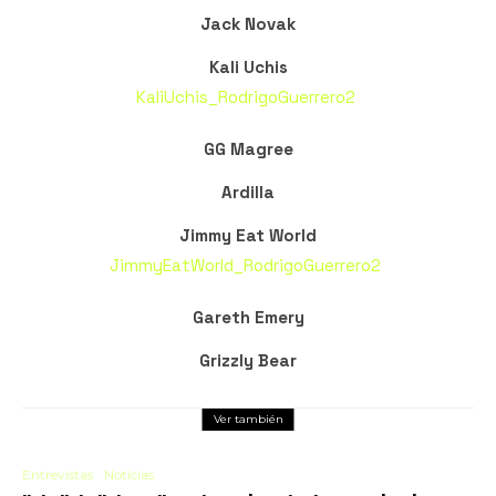
Jack Novak
Kali Uchis
KaliUchis_RodrigoGuerrero2
GG Magree
Ardilla
Jimmy Eat World
JimmyEatWorld_RodrigoGuerrero2
Gareth Emery
Grizzly Bear
Ver también
Entrevistas
Noticias