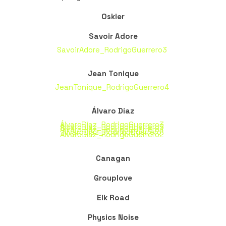
Oskier
Savoir Adore
SavoirAdore_RodrigoGuerrero3
Jean Tonique
JeanTonique_RodrigoGuerrero4
Álvaro Díaz
ÁlvaroDíaz_RodrigoGuerrero3
ÁlvaroDíaz_RodrigoGuerrero5
ÁlvaroDíaz_RodrigoGuerrero4
ÁlvaroDíaz_RodrigoGuerrero
ÁlvaroDíaz_RodrigoGuerrero2
Canagan
Grouplove
Elk Road
Physics Noise