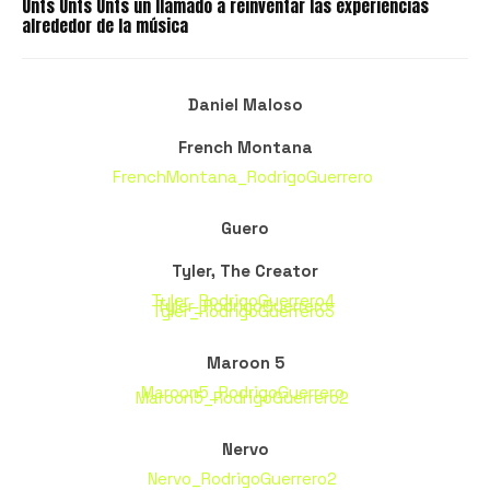
Unts Unts Unts un llamado a reinventar las experiencias
alrededor de la música
Daniel Maloso
French Montana
FrenchMontana_RodrigoGuerrero
Guero
Tyler, The Creator
Tyler_RodrigoGuerrero4
Tyler_RodrigoGuerrero
Tyler_RodrigoGuerrero3
Maroon 5
Maroon5_RodrigoGuerrero
Maroon5_RodrigoGuerrero2
Nervo
Nervo_RodrigoGuerrero2