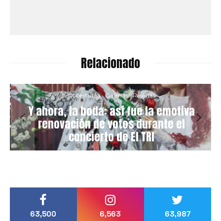
Relacionado
Coberturas
Galerías
Reseñas
Y ahora, la boda: así fue la emotiva
renovación de votos durante el
concierto de El TRI
63,500
6,563
63,987