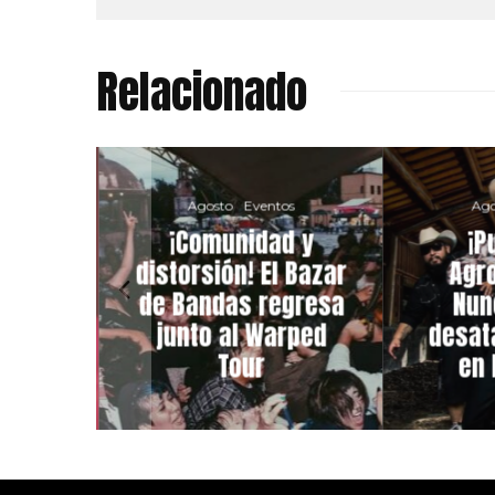
Relacionado
re
Agosto
Eventos
Ago
 de
¡Comunidad y
¡P
ive!
distorsión! El Bazar
Agro
una’
de Bandas regresa
Nun
l
junto al Warped
desata
tan
Tour
en 