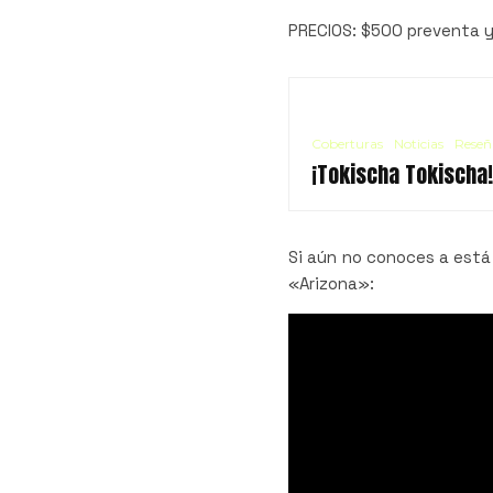
PRECIOS: $500 preventa y 
Coberturas
Noticias
Reseñ
¡Tokischa Tokischa
Si aún no conoces a está 
«Arizona»: