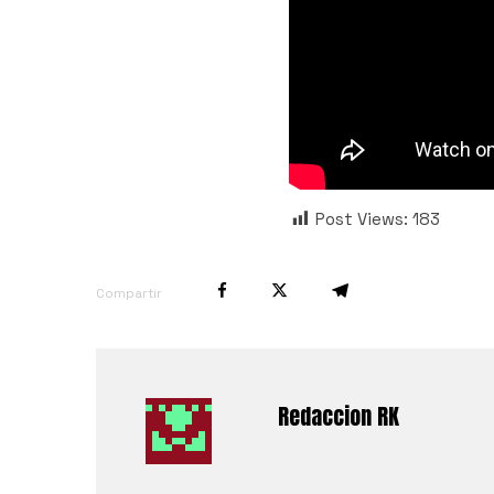
Post Views:
183
Compartir
Redaccion RK