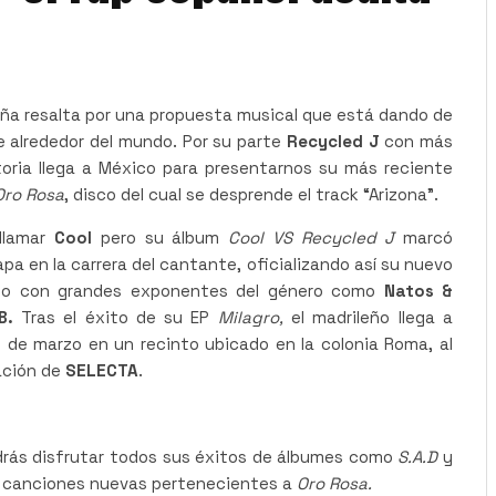
aña resalta por una propuesta musical que está dando de
 alrededor del mundo. Por su parte
Recycled J
con más
oria llega a México para presentarnos su más reciente
ro Rosa
, disco del cual se desprende el track “Arizona”.
 llamar
Cool
pero su álbum
Cool VS Recycled J
marcó
a en la carrera del cantante, oficializando así su nuevo
do con grandes exponentes del género como
Natos &
B.
Tras el éxito de su EP
Milagro,
el madrileño llega a
2 de marzo en un recinto ubicado en la colonia Roma, al
ación de
SELECTA
.
drás disfrutar todos sus éxitos de álbumes como
S.A.D
y
as canciones nuevas pertenecientes a
Oro Rosa.