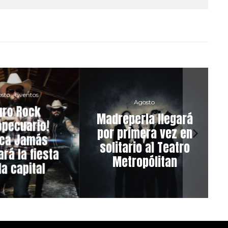
sto
Eventos
Agosto
uro Rock
Madreperla llegará
pecuario!
por primera vez en
ca Jamás
solitario al Teatro
rá la fiesta
Metropólitan
la capital