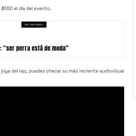
$550 el día del evento.
Ver también
as
!: “ser perra está de moda”
joya del rap, puedes checar su más reciente audiovisual