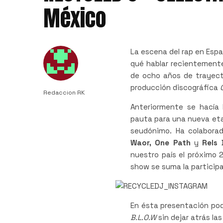
México
La escena del rap en Esp
qué hablar recientemente
de ocho años de trayect
producción discográfica
O
Redaccion RK
Anteriormente se hacía
pauta para una nueva etap
seudónimo. Ha colabora
Waor, One Path
y
Rels 
nuestro país el próximo 
show se suma la particip
En ésta presentación po
B.L.O.W
sin dejar atrás l