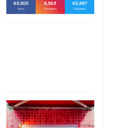
63,500
6,563
63,987
Fans
Followers
Followers