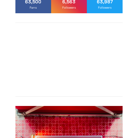
63,500
6,563
63,987
Fans
Followers
Followers