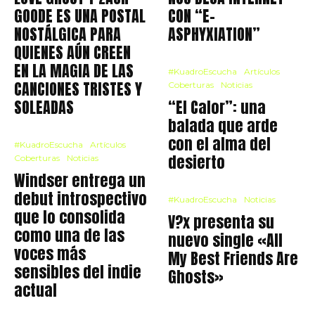
GOODE ES UNA POSTAL
CON “E-
NOSTÁLGICA PARA
ASPHYXIATION”
QUIENES AÚN CREEN
EN LA MAGIA DE LAS
#KuadroEscucha
Artículos
CANCIONES TRISTES Y
Coberturas
Noticias
SOLEADAS
“El Calor”: una
balada que arde
con el alma del
#KuadroEscucha
Artículos
desierto
Coberturas
Noticias
Windser entrega un
debut introspectivo
#KuadroEscucha
Noticias
que lo consolida
V?x presenta su
como una de las
nuevo single «All
voces más
My Best Friends Are
sensibles del indie
Ghosts»
actual