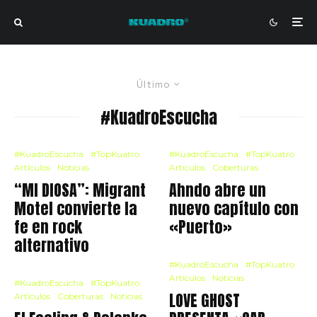
Último
#KuadroEscucha
#KuadroEscucha
#TopKuatro
#KuadroEscucha
#TopKuatro
Artículos
Noticias
Artículos
Coberturas
“MI DIOSA”: Migrant
Ahndo abre un
Motel convierte la
nuevo capítulo con
fe en rock
«Puerto»
alternativo
#KuadroEscucha
#TopKuatro
Artículos
Noticias
#KuadroEscucha
#TopKuatro
LOVE GHOST
Artículos
Coberturas
Noticias