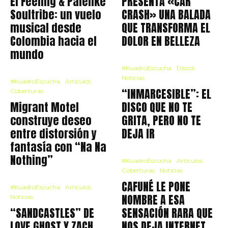
El Feeling & Palenke
PRESENTA «CAR
Soultribe: un vuelo
CRASH» UNA BALADA
musical desde
QUE TRANSFORMA EL
Colombia hacia el
DOLOR EN BELLEZA
mundo
#KuadroEscucha
Discos
Noticias
#KuadroEscucha
Artículos
“INMARCESIBLE”: EL
Coberturas
Migrant Motel
DISCO QUE NO TE
construye deseo
GRITA, PERO NO TE
entre distorsión y
DEJA IR
fantasía con “Na Na
Nothing”
#KuadroEscucha
Artículos
Coberturas
Noticias
CAFUNÉ LE PONE
#KuadroEscucha
Artículos
NOMBRE A ESA
Noticias
“SANDCASTLES” DE
SENSACIÓN RARA QUE
LOVE GHOST Y ZACH
NOS DEJA INTERNET