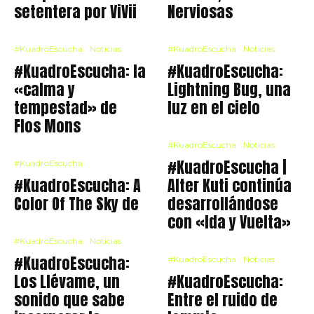
setentera por ViVii
Nerviosas
#KuadroEscucha
Noticias
#KuadroEscucha
Noticias
#KuadroEscucha: la
#KuadroEscucha:
«calma y
Lightning Bug, una
tempestad» de
luz en el cielo
Flos Mons
#KuadroEscucha
Noticias
#KuadroEscucha |
#KuadroEscucha
#KuadroEscucha: A
Alter Kuti continúa
Color Of The Sky de
desarrollándose
con «Ida y Vuelta»
#KuadroEscucha
Noticias
#KuadroEscucha:
#KuadroEscucha
Noticias
Los Llévame, un
#KuadroEscucha:
sonido que sabe
Entre el ruido de