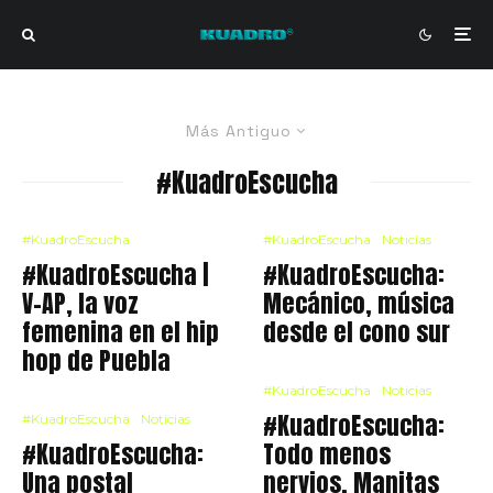
Más Antiguo
#KuadroEscucha
#KuadroEscucha
#KuadroEscucha
Noticias
#KuadroEscucha |
#KuadroEscucha:
V-AP, la voz
Mecánico, música
femenina en el hip
desde el cono sur
hop de Puebla
#KuadroEscucha
Noticias
#KuadroEscucha:
#KuadroEscucha
Noticias
#KuadroEscucha:
Todo menos
Una postal
nervios, Manitas