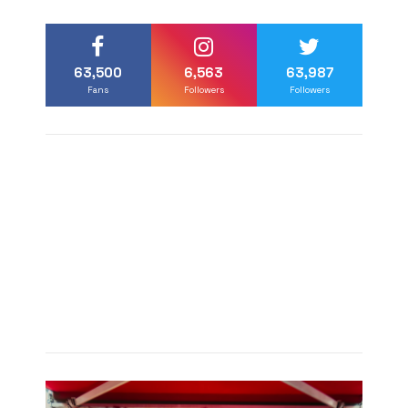
63,500
6,563
63,987
Fans
Followers
Followers