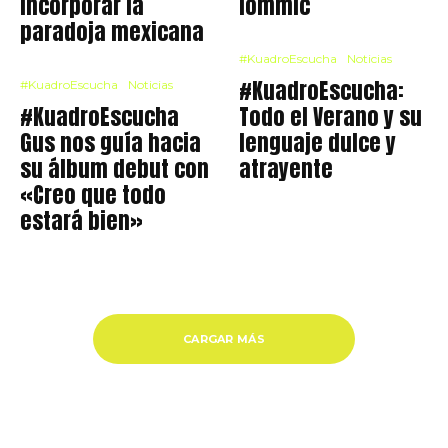
incorporar la
Iommic
paradoja mexicana
#KuadroEscucha
Noticias
#KuadroEscucha:
#KuadroEscucha
Noticias
#KuadroEscucha
Todo el Verano y su
Gus nos guía hacia
lenguaje dulce y
su álbum debut con
atrayente
«Creo que todo
estará bien»
CARGAR MÁS