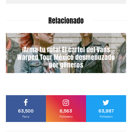
Relacionado
Noticias
¡Arma tu ruta! El cartel del Vans
Warped Tour México desmenuzado
por géneros
63,500
6,563
63,987
Fans
Followers
Followers