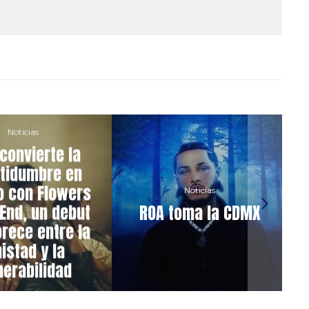
Noticias
onvierte la
tidumbre en
 con Flowers
Noticias
End, un debut
ROA toma la CDMX
rece entre la
stad y la
erabilidad