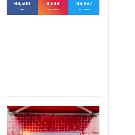
63,500
6,563
63,987
Fans
Followers
Followers